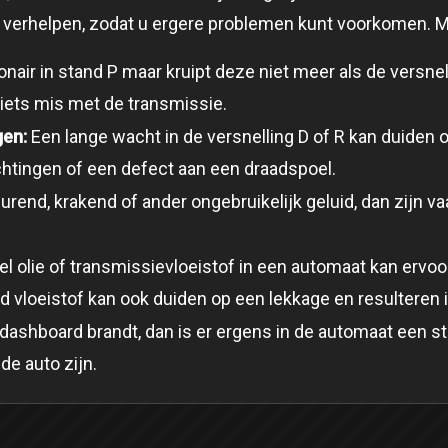
k verhelpen, zodat u ergere problemen kunt voorkomen. M
ionair in stand P maar kruipt deze niet meer als de versne
k iets mis met de transmissie.
gen:
Een lange wacht in de versnelling D of R kan duiden 
chtingen of een defect aan een draadspoel.
rend, krakend of ander ongebruikelijk geluid, dan zijn va
l olie of transmissievloeistof in een automaat kan ervoo
 vloeistof kan ook duiden op een lekkage en resulteren i
shboard brandt, dan is er ergens in de automaat een stori
de auto zijn.