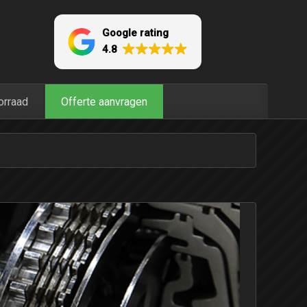
Google rating
4.8
orraad
Offerte aanvragen