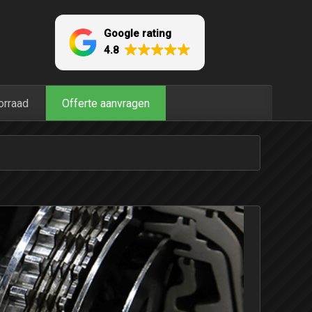
Google rating
4.8
orraad
Offerte aanvragen