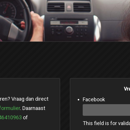
Vr
eren? Vraag dan direct
Facebook
formulier
. Daarnaast
646410963
of
This field is for val